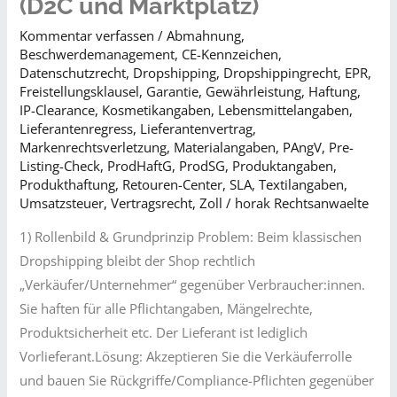
(D2C und Marktplatz)
Kommentar verfassen
/
Abmahnung
,
Beschwerdemanagement
,
CE-Kennzeichen
,
Datenschutzrecht
,
Dropshipping
,
Dropshippingrecht
,
EPR
,
Freistellungsklausel
,
Garantie
,
Gewährleistung
,
Haftung
,
IP-Clearance
,
Kosmetikangaben
,
Lebensmittelangaben
,
Lieferantenregress
,
Lieferantenvertrag
,
Markenrechtsverletzung
,
Materialangaben
,
PAngV
,
Pre-
Listing-Check
,
ProdHaftG
,
ProdSG
,
Produktangaben
,
Produkthaftung
,
Retouren-Center
,
SLA
,
Textilangaben
,
Umsatzsteuer
,
Vertragsrecht
,
Zoll
/
horak Rechtsanwaelte
1) Rollenbild & Grundprinzip Problem: Beim klassischen
Dropshipping bleibt der Shop rechtlich
„Verkäufer/Unternehmer“ gegenüber Verbraucher:innen.
Sie haften für alle Pflichtangaben, Mängelrechte,
Produktsicherheit etc. Der Lieferant ist lediglich
Vorlieferant.Lösung: Akzeptieren Sie die Verkäuferrolle
und bauen Sie Rückgriffe/Compliance-Pflichten gegenüber