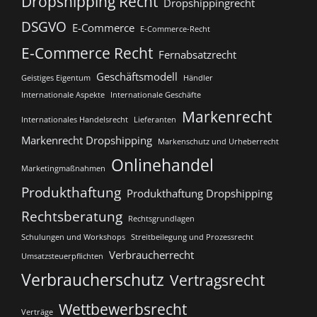
Dropshipping Recht
Dropshippingrecht
DSGVO
E-Commerce
E-Commerce-Recht
E-Commerce Recht
Fernabsatzrecht
Geschäftsmodell
Geistiges Eigentum
Händler
Internationale Aspekte
Internationale Geschäfte
Markenrecht
Internationales Handelsrecht
Lieferanten
Markenrecht Dropshipping
Markenschutz und Urheberrecht
Onlinehandel
Marketingmaßnahmen
Produkthaftung
Produkthaftung Dropshipping
Rechtsberatung
Rechtsgrundlagen
Schulungen und Workshops
Streitbeilegung und Prozessrecht​
Verbraucherrecht
Umsatzsteuerpflichten
Verbraucherschutz
Vertragsrecht
Wettbewerbsrecht
Verträge