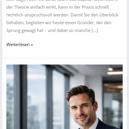
der Theorie einfach wirkt, kann in der Praxis schnell
rechtlich anspruchsvoll werden. Damit Sie den Überblick
behalten, begleiten wir heute einen Gründer, der den
Sprung gewagt hat – und dabei so manche […]
Dropshipping-
Weiterlesen »
Unternehmensgründung
–
einfach
erklärt
am
Beispiel
von
Tom
&
dem