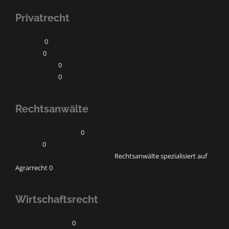
Privatrecht
Baurecht
0
Erbrecht
0
Familienrecht
0
Vertragsrecht
0
Rechtsanwälte
horak Rechtsanwälte
0
IP-Recht
0
Kanzlei für Landwirtschaftsrecht
Rechtsanwälte spezialisiert auf
Agrarrecht 0
Wirtschaftsrecht
Gesellschaftsrecht
0