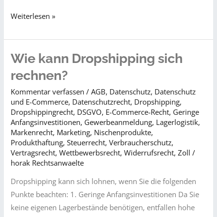
Schnell
Weiterlesen »
verkauft
–
teuer
Wie kann Dropshipping sich
bezahlt?
rechnen?
Worauf
Kommentar verfassen
/
AGB
,
Datenschutz
,
Datenschutz
Sie
und E-Commerce
,
Datenschutzrecht
,
Dropshipping
,
beim
Dropshippingrecht
,
DSGVO
,
E-Commerce-Recht
,
Geringe
Dropshipping
Anfangsinvestitionen
,
Gewerbeanmeldung
,
Lagerlogistik
,
Markenrecht
,
Marketing
,
Nischenprodukte
,
rechtlich
Produkthaftung
,
Steuerrecht
,
Verbraucherschutz
,
achten
Vertragsrecht
,
Wettbewerbsrecht
,
Widerrufsrecht
,
Zoll
/
sollten
horak Rechtsanwaelte
Dropshipping kann sich lohnen, wenn Sie die folgenden
Punkte beachten: 1. Geringe Anfangsinvestitionen Da Sie
keine eigenen Lagerbestände benötigen, entfallen hohe