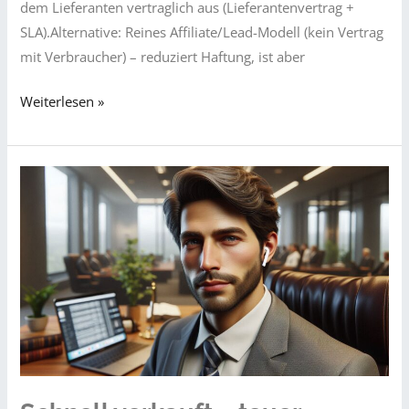
dem Lieferanten vertraglich aus (Lieferantenvertrag +
SLA).Alternative: Reines Affiliate/Lead-Modell (kein Vertrag
mit Verbraucher) – reduziert Haftung, ist aber
Fallstricke
Weiterlesen »
beim
Dropshipping
(D2C
und
Marktplatz)