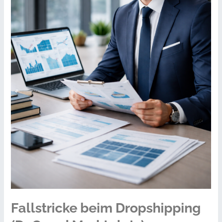
„Fliegenden
Flamingo“
Fallstricke beim Dropshipping