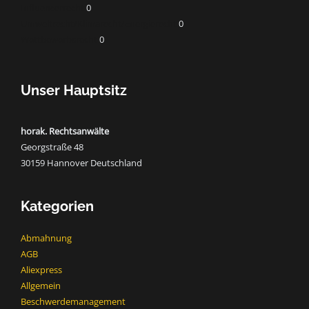
Influencerrecht
0
Umweltrecht/Klimarecht/Energierecht
0
Wettbewerbsrecht
0
Unser Hauptsitz
horak. Rechtsanwälte
Georgstraße 48
30159 Hannover Deutschland
Kategorien
Abmahnung
AGB
Aliexpress
Allgemein
Beschwerdemanagement