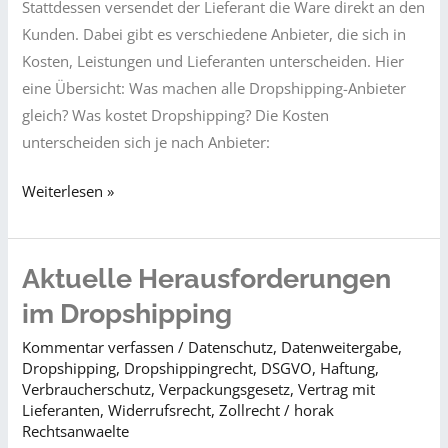
Stattdessen versendet der Lieferant die Ware direkt an den
Kunden. Dabei gibt es verschiedene Anbieter, die sich in
Kosten, Leistungen und Lieferanten unterscheiden. Hier
eine Übersicht: Was machen alle Dropshipping-Anbieter
gleich? Was kostet Dropshipping? Die Kosten
unterscheiden sich je nach Anbieter:
Verschiedene
Weiterlesen »
typische
Varianten
des
Aktuelle Herausforderungen
Dropshipping
im Dropshipping
Kommentar verfassen
/
Datenschutz
,
Datenweitergabe
,
Dropshipping
,
Dropshippingrecht
,
DSGVO
,
Haftung
,
Verbraucherschutz
,
Verpackungsgesetz
,
Vertrag mit
Lieferanten
,
Widerrufsrecht
,
Zollrecht
/
horak
Rechtsanwaelte