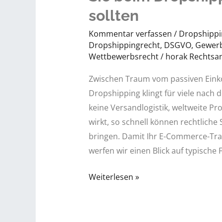
sollten
Kommentar verfassen
/
Dropshippi
Dropshippingrecht
,
DSGVO
,
Gewer
Wettbewerbsrecht​
/
horak Rechtsa
Zwischen Traum vom passiven Ein
Dropshipping klingt für viele nach 
keine Versandlogistik, weltweite Pr
wirkt, so schnell können rechtliche
bringen. Damit Ihr E-Commerce-Tra
werfen wir einen Blick auf typische F
Schnell
Weiterlesen »
verkauft
–
teuer