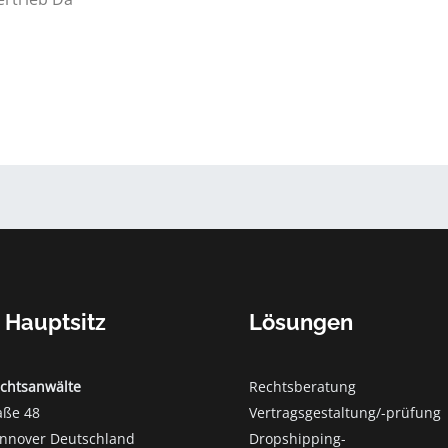
 Hauptsitz
Lösungen
echtsanwälte
Rechtsberatung
aße 48
Vertragsgestaltung/-prüfung
nnover Deutschland
Dropshipping-