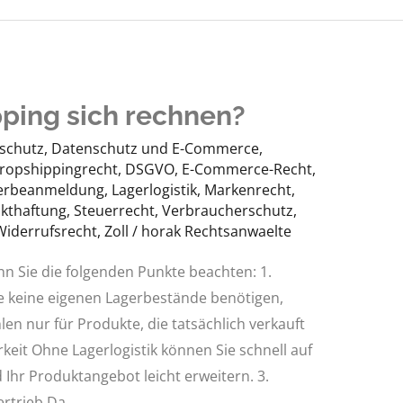
ping sich rechnen?
schutz
,
Datenschutz und E-Commerce
,
ropshippingrecht
,
DSGVO
,
E-Commerce-Recht
,
erbeanmeldung
,
Lagerlogistik
,
Markenrecht
,
kthaftung
,
Steuerrecht
,
Verbraucherschutz
,
Widerrufsrecht
,
Zoll
/
horak Rechtsanwaelte
n Sie die folgenden Punkte beachten: 1.
e keine eigenen Lagerbestände benötigen,
len nur für Produkte, die tatsächlich verkauft
arkeit Ohne Lagerlogistik können Sie schnell auf
hr Produktangebot leicht erweitern. 3.
ertrieb Da