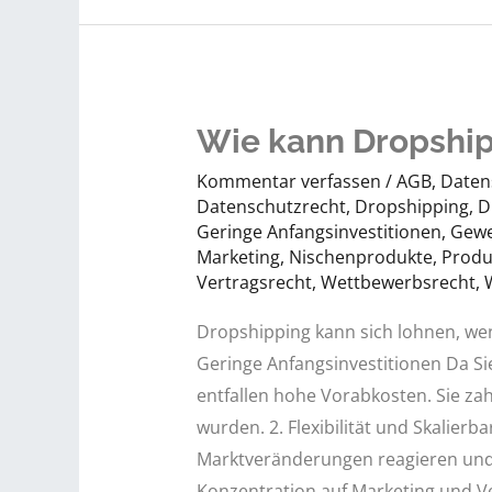
bezahlt?
Worauf
Sie
beim
Wie kann Dropship
Dropshipping
Kommentar verfassen
/
AGB
,
Daten
rechtlich
Datenschutzrecht
,
Dropshipping
,
D
achten
Geringe Anfangsinvestitionen
,
Gew
sollten
Marketing
,
Nischenprodukte
,
Produ
Vertragsrecht
,
Wettbewerbsrecht
,
Dropshipping kann sich lohnen, wen
Geringe Anfangsinvestitionen Da Si
entfallen hohe Vorabkosten. Sie zah
wurden. 2. Flexibilität und Skalierb
Marktveränderungen reagieren und I
Konzentration auf Marketing und V