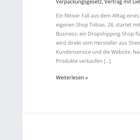
Verpackungsgesetz
,
Vertrag mit Li
Ein fiktiver Fall aus dem Alltag ei
eigenen Shop Tobias, 28, startet mi
Business: ein Dropshipping-Shop fü
wird direkt vom Hersteller aus She
Kundenservice und die Website. Nac
Produkte verkaufen […]
„Retoure
Weiterlesen »
ins
Nirgendwo?“
–
Wenn
Rückgaben
zum