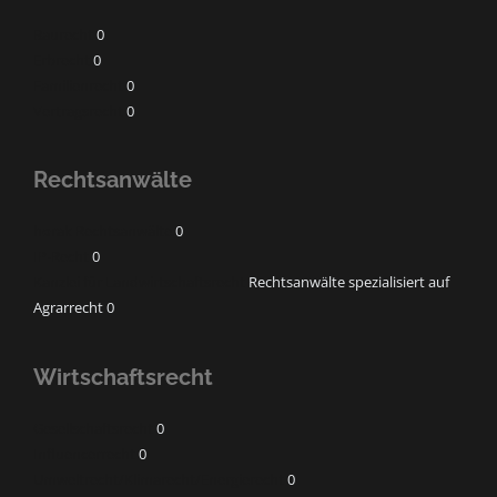
Baurecht
0
Erbrecht
0
Familienrecht
0
Vertragsrecht
0
Rechtsanwälte
horak Rechtsanwälte
0
IP-Recht
0
Kanzlei für Landwirtschaftsrecht
Rechtsanwälte spezialisiert auf
Agrarrecht 0
Wirtschaftsrecht
Gesellschaftsrecht
0
Influencerrecht
0
Umweltrecht/Klimarecht/Energierecht
0