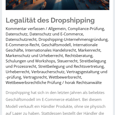
Legalität des Dropshipping
Kommentar verfassen
/
Allgemein
,
Compliance-Prüfung
,
Datenschutz
,
Datenschutz und E-Commerce
,
Datenschutzrecht
,
Dropshipping-Unternehmensgründung
,
E-Commerce-Recht
,
Geschäftsmodell
,
Internationale
Geschäfte
,
Internationales Handelsrecht
,
Markenrecht
,
Markenschutz und Urheberrecht
,
Rechtsberatung
,
Schulungen und Workshops
,
Steuerrecht
,
Streitbeilegung
und Prozessrecht​
,
Streitbeilegung und Rechtsvertretung
,
Urheberrecht
,
Verbraucherschutz
,
Vertragsgestaltung und
-prüfung
,
Vertragsrecht
,
Wettbewerbsrecht​
,
Wettbewerbsrechtliche Prüfung
/
horak Rechtsanwälte
Dropshipping hat sich in den letzten Jahren als beliebtes
Geschäftsmodell im E-Commerce etabliert. Bei diesem
Modell verkauft ein Händler Produkte, ohne sie physisch
auf Lager zu haben. Stattdessen bestellt der Händler die