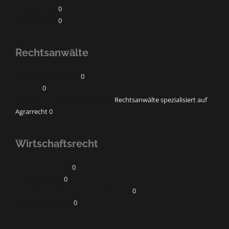
Familienrecht
0
Vertragsrecht
0
Rechtsanwälte
horak Rechtsanwälte
0
IP-Recht
0
Kanzlei für Landwirtschaftsrecht
Rechtsanwälte spezialisiert auf
Agrarrecht 0
Wirtschaftsrecht
Gesellschaftsrecht
0
Influencerrecht
0
Umweltrecht/Klimarecht/Energierecht
0
Wettbewerbsrecht
0