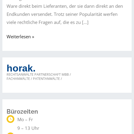
Ware direkt beim Lieferanten, der sie dann direkt an den
Endkunden versendet. Trotz seiner Popularität werfen
viele rechtliche Fragen auf, die es zu […]
Legalität
Weiterlesen »
des
Dropshipping
horak.
RECHTSANWÄLTE PARTNERSCHAFT MBB /
FACHANWÄLTE / PATENTANWÄLTE /
Bürozeiten
Mo – Fr
9 – 13 Uhr