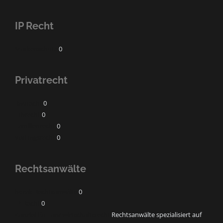
IP Recht
Markenschutz
0
Privatrecht
Baurecht
0
Erbrecht
0
Familienrecht
0
Vertragsrecht
0
Rechtsanwälte
horak Rechtsanwälte
0
IP-Recht
0
Kanzlei für Landwirtschaftsrecht
Rechtsanwälte spezialisiert auf