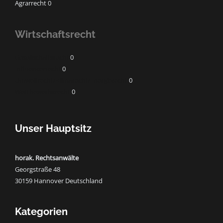
Agrarrecht 0
Wirtschaftsrecht
Gesellschaftsrecht
0
Influencerrecht
0
Umweltrecht/Klimarecht/Energierecht
0
Wettbewerbsrecht
0
Unser Hauptsitz
horak. Rechtsanwälte
Georgstraße 48
30159 Hannover Deutschland
Kategorien