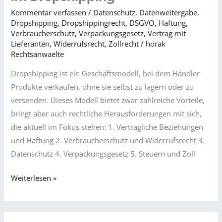
Rückgaben
Kommentar verfassen
/
Datenschutz
,
Datenweitergabe
,
zum
Dropshipping
,
Dropshippingrecht
,
DSGVO
,
Haftung
,
rechtlichen
Verbraucherschutz
,
Verpackungsgesetz
,
Vertrag mit
Problem
Lieferanten
,
Widerrufsrecht
,
Zollrecht
/
horak
Rechtsanwaelte
werden
Dropshipping ist ein Geschäftsmodell, bei dem Händler
Produkte verkaufen, ohne sie selbst zu lagern oder zu
versenden. Dieses Modell bietet zwar zahlreiche Vorteile,
bringt aber auch rechtliche Herausforderungen mit sich,
die aktuell im Fokus stehen: 1. Vertragliche Beziehungen
und Haftung 2. Verbraucherschutz und Widerrufsrecht 3.
Datenschutz 4. Verpackungsgesetz 5. Steuern und Zoll
Aktuelle
Weiterlesen »
Herausforderungen
im
Dropshipping