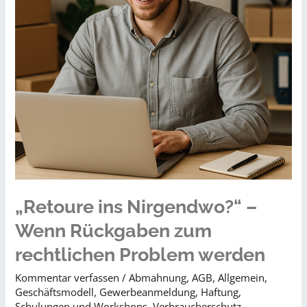
„Retoure ins Nirgendwo?“ –
Wenn Rückgaben zum
rechtlichen Problem werden
Kommentar verfassen
/
Abmahnung
,
AGB
,
Allgemein
,
Geschäftsmodell
,
Gewerbeanmeldung
,
Haftung
,
Schulungen und Workshops
,
Verbraucherschutz
,