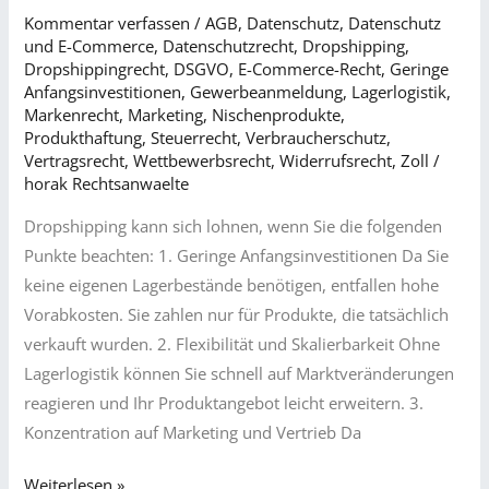
Kommentar verfassen
/
AGB
,
Datenschutz
,
Datenschutz
Sie
und E-Commerce
,
Datenschutzrecht
,
Dropshipping
,
beim
Dropshippingrecht
,
DSGVO
,
E-Commerce-Recht
,
Geringe
Dropshipping
Anfangsinvestitionen
,
Gewerbeanmeldung
,
Lagerlogistik
,
Markenrecht
,
Marketing
,
Nischenprodukte
,
rechtlich
Produkthaftung
,
Steuerrecht
,
Verbraucherschutz
,
achten
Vertragsrecht
,
Wettbewerbsrecht
,
Widerrufsrecht
,
Zoll
/
sollten
horak Rechtsanwaelte
Dropshipping kann sich lohnen, wenn Sie die folgenden
Punkte beachten: 1. Geringe Anfangsinvestitionen Da Sie
keine eigenen Lagerbestände benötigen, entfallen hohe
Vorabkosten. Sie zahlen nur für Produkte, die tatsächlich
verkauft wurden. 2. Flexibilität und Skalierbarkeit Ohne
Lagerlogistik können Sie schnell auf Marktveränderungen
reagieren und Ihr Produktangebot leicht erweitern. 3.
Konzentration auf Marketing und Vertrieb Da
Wie
Weiterlesen »