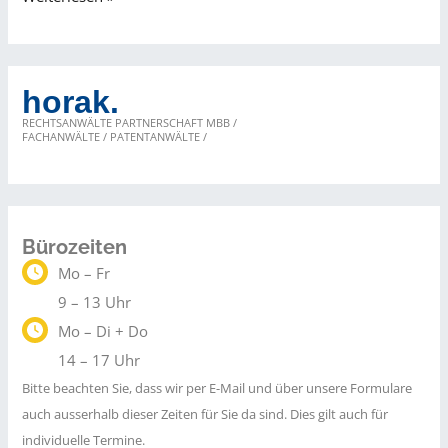
kann
Dropshipping
sich
horak.
rechnen?
RECHTSANWÄLTE PARTNERSCHAFT MBB /
FACHANWÄLTE / PATENTANWÄLTE /
Bürozeiten
Mo – Fr
9 – 13 Uhr
Mo – Di + Do
14 – 17 Uhr
Bitte beachten Sie, dass wir per E-Mail und über unsere Formulare
auch ausserhalb dieser Zeiten für Sie da sind. Dies gilt auch für
individuelle Termine.