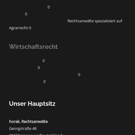
horak Rechtsanwälte
0
IP-Recht
0
Kanzlei für Landwirtschaftsrecht
Rechtsanwälte spezialisiert auf
Agrarrecht 0
Wirtschaftsrecht
Gesellschaftsrecht
0
Influencerrecht
0
Umweltrecht/Klimarecht/Energierecht
0
Wettbewerbsrecht
0
Unser Hauptsitz
horak. Rechtsanwälte
Georgstraße 48