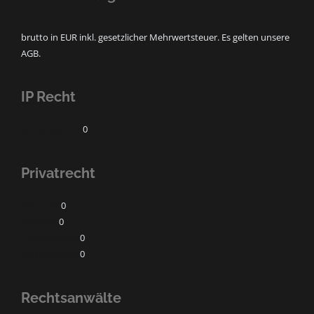
brutto in EUR inkl. gesetzlicher Mehrwertsteuer. Es gelten unsere
AGB.
IP Recht
Markenschutz
0
Privatrecht
Baurecht
0
Erbrecht
0
Familienrecht
0
Vertragsrecht
0
Rechtsanwälte