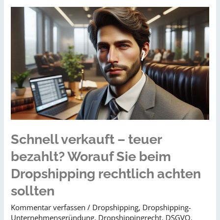
–
Zwischen
Warenströmen,
Haftung
und
digitaler
Verantwortung
Schnell verkauft – teuer
bezahlt? Worauf Sie beim
Dropshipping rechtlich achten
sollten
Kommentar verfassen
/
Dropshipping
,
Dropshipping-
Unternehmensgründung
,
Dropshippingrecht
,
DSGVO
,