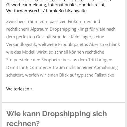
Gewerbeanmeldung
,
Internationales Handelsrecht
,
Wettbewerbsrecht​
/
horak Rechtsanwälte
Zwischen Traum vom passiven Einkommen und
rechtlichem Alptraum Dropshipping klingt für viele nach
dem perfekten Geschäftsmodell: Kein Lager, keine
Versandlogistik, weltweite Produktpalette. Aber so schlank
wie das Modell wirkt, so schnell können rechtliche
Stolpersteine den Shopbetreiber aus dem Tritt bringen.
Damit Ihr E-Commerce-Traum nicht an einer Abmahnung
scheitert, werfen wir einen Blick auf typische Fallstricke
Schnell
Weiterlesen »
verkauft
–
teuer
Wie kann Dropshipping sich
bezahlt?
rechnen?
Worauf