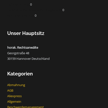
Influencerrecht
0
Umweltrecht/Klimarecht/Energierecht
0
Wettbewerbsrecht
0
Unser Hauptsitz
horak. Rechtsanwälte
Georgstraße 48
30159 Hannover Deutschland
Kategorien
Abmahnung
AGB
Aliexpress
Allgemein
Beschwerdemanagement