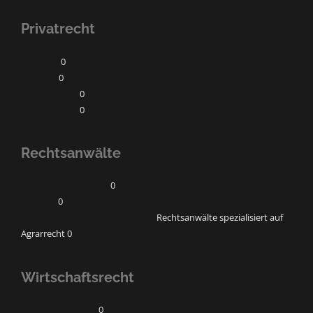
Privatrecht
Baurecht
0
Erbrecht
0
Familienrecht
0
Vertragsrecht
0
Rechtsanwälte
horak Rechtsanwälte
0
IP-Recht
0
Kanzlei für Landwirtschaftsrecht
Rechtsanwälte spezialisiert auf
Agrarrecht 0
Wirtschaftsrecht
Gesellschaftsrecht
0