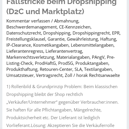
Fallstricke beim Dropshipping
(D2C und Marktplatz)
Kommentar verfassen
/
Abmahnung
,
Beschwerdemanagement
,
CE-Kennzeichen
,
Datenschutzrecht
,
Dropshipping
,
Dropshippingrecht
,
EPR
,
Freistellungsklausel
,
Garantie
,
Gewährleistung
,
Haftung
,
IP-Clearance
,
Kosmetikangaben
,
Lebensmittelangaben
,
Lieferantenregress
,
Lieferantenvertrag
,
Markenrechtsverletzung
,
Materialangaben
,
PAngV
,
Pre-
Listing-Check
,
ProdHaftG
,
ProdSG
,
Produktangaben
,
Produkthaftung
,
Retouren-Center
,
SLA
,
Textilangaben
,
Umsatzsteuer
,
Vertragsrecht
,
Zoll
/
horak Rechtsanwaelte
1) Rollenbild & Grundprinzip Problem: Beim klassischen
Dropshipping bleibt der Shop rechtlich
„Verkäufer/Unternehmer“ gegenüber Verbraucher:innen.
Sie haften für alle Pflichtangaben, Mängelrechte,
Produktsicherheit etc. Der Lieferant ist lediglich
Vorlieferant.Lösung: Akzeptieren Sie die Verkäuferrolle