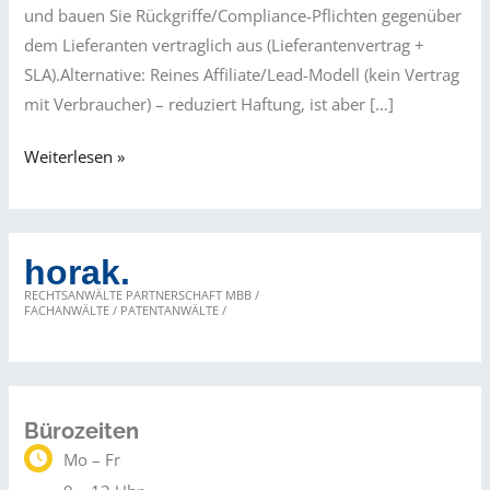
und bauen Sie Rückgriffe/Compliance-Pflichten gegenüber
dem Lieferanten vertraglich aus (Lieferantenvertrag +
SLA).Alternative: Reines Affiliate/Lead-Modell (kein Vertrag
mit Verbraucher) – reduziert Haftung, ist aber […]
Fallstricke
Weiterlesen »
beim
Dropshipping
(D2C
horak.
und
RECHTSANWÄLTE PARTNERSCHAFT MBB /
Marktplatz)
FACHANWÄLTE / PATENTANWÄLTE /
Bürozeiten
Mo – Fr