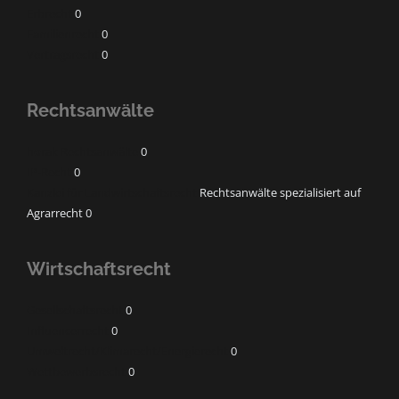
Erbrecht
0
Familienrecht
0
Vertragsrecht
0
Rechtsanwälte
horak Rechtsanwälte
0
IP-Recht
0
Kanzlei für Landwirtschaftsrecht
Rechtsanwälte spezialisiert auf
Agrarrecht 0
Wirtschaftsrecht
Gesellschaftsrecht
0
Influencerrecht
0
Umweltrecht/Klimarecht/Energierecht
0
Wettbewerbsrecht
0