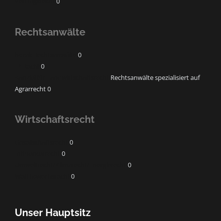
Vertragsrecht
0
Rechtsanwälte
horak Rechtsanwälte
0
IP-Recht
0
Kanzlei für Landwirtschaftsrecht
Rechtsanwälte spezialisiert auf
Agrarrecht 0
Wirtschaftsrecht
Gesellschaftsrecht
0
Influencerrecht
0
Umweltrecht/Klimarecht/Energierecht
0
Wettbewerbsrecht
0
Unser Hauptsitz