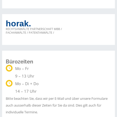
Herausforderungen
im
Dropshipping
horak.
RECHTSANWÄLTE PARTNERSCHAFT MBB /
FACHANWÄLTE / PATENTANWÄLTE /
Bürozeiten
Mo – Fr
9 – 13 Uhr
Mo – Di + Do
14 – 17 Uhr
Bitte beachten Sie, dass wir per E-Mail und über unsere Formulare
auch ausserhalb dieser Zeiten für Sie da sind. Dies gilt auch für
individuelle Termine.