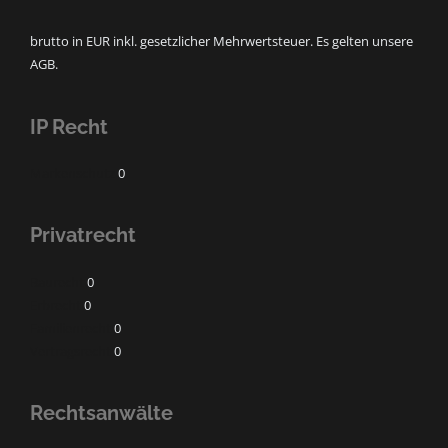
brutto in EUR inkl. gesetzlicher Mehrwertsteuer. Es gelten unsere
AGB.
IP Recht
Markenschutz
0
Privatrecht
Baurecht
0
Erbrecht
0
Familienrecht
0
Vertragsrecht
0
Rechtsanwälte