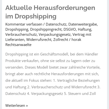
–
Aktuelle Herausforderungen
Zwischen
im Dropshipping
Warenströmen,
Kommentar verfassen
/
Datenschutz
,
Datenweitergabe
,
Haftung
Dropshipping
,
Dropshippingrecht
,
DSGVO
,
Haftung
,
und
Verbraucherschutz
,
Verpackungsgesetz
,
Vertrag mit
digitaler
Lieferanten
,
Widerrufsrecht
,
Zollrecht
/
horak
Rechtsanwaelte
Verantwortung
Dropshipping ist ein Geschäftsmodell, bei dem Händler
Produkte verkaufen, ohne sie selbst zu lagern oder zu
versenden. Dieses Modell bietet zwar zahlreiche Vorteile,
bringt aber auch rechtliche Herausforderungen mit sich,
die aktuell im Fokus stehen: 1. Vertragliche Beziehungen
und Haftung 2. Verbraucherschutz und Widerrufsrecht 3.
Datenschutz 4. Verpackungsgesetz 5. Steuern und Zoll
Aktuelle
Weiterlesen »