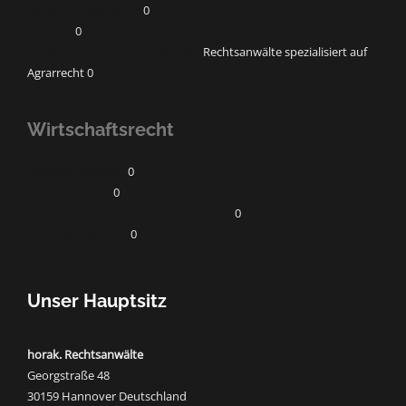
horak Rechtsanwälte
0
IP-Recht
0
Kanzlei für Landwirtschaftsrecht
Rechtsanwälte spezialisiert auf
Agrarrecht 0
Wirtschaftsrecht
Gesellschaftsrecht
0
Influencerrecht
0
Umweltrecht/Klimarecht/Energierecht
0
Wettbewerbsrecht
0
Unser Hauptsitz
horak. Rechtsanwälte
Georgstraße 48
30159 Hannover Deutschland