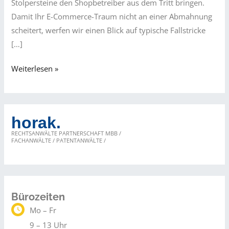
Stolpersteine den Shopbetreiber aus dem Tritt bringen.
Damit Ihr E-Commerce-Traum nicht an einer Abmahnung
scheitert, werfen wir einen Blick auf typische Fallstricke
[…]
Schnell
Weiterlesen »
verkauft
–
teuer
horak.
bezahlt?
RECHTSANWÄLTE PARTNERSCHAFT MBB /
Worauf
FACHANWÄLTE / PATENTANWÄLTE /
Sie
beim
Dropshipping
rechtlich
Bürozeiten
achten
Mo – Fr
sollten
9 – 13 Uhr