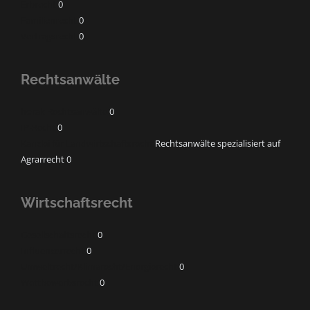
Erbrecht
0
Familienrecht
0
Vertragsrecht
0
Rechtsanwälte
horak Rechtsanwälte
0
IP-Recht
0
Kanzlei für Landwirtschaftsrecht
Rechtsanwälte spezialisiert auf
Agrarrecht 0
Wirtschaftsrecht
Gesellschaftsrecht
0
Influencerrecht
0
Umweltrecht/Klimarecht/Energierecht
0
Wettbewerbsrecht
0