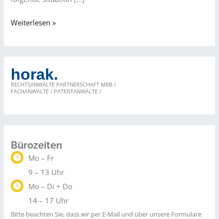
Online
Weiterlesen »
verkaufen
ohne
Lager
horak.
–
RECHTSANWÄLTE PARTNERSCHAFT MBB /
aber
FACHANWÄLTE / PATENTANWÄLTE /
nicht
ohne
Pflichten
Bürozeiten
Mo – Fr
9 – 13 Uhr
Mo – Di + Do
14 – 17 Uhr
Bitte beachten Sie, dass wir per E-Mail und über unsere Formulare