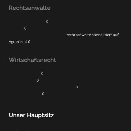
Rechtsanwälte
horak Rechtsanwälte
0
IP-Recht
0
Kanzlei für Landwirtschaftsrecht
Rechtsanwälte spezialisiert auf
Agrarrecht 0
Wirtschaftsrecht
Gesellschaftsrecht
0
Influencerrecht
0
Umweltrecht/Klimarecht/Energierecht
0
Wettbewerbsrecht
0
Unser Hauptsitz