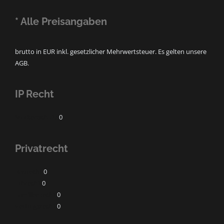
* Alle Preisangaben
brutto in EUR inkl. gesetzlicher Mehrwertsteuer. Es gelten unsere
AGB.
IP Recht
Markenschutz
0
Privatrecht
Baurecht
0
Erbrecht
0
Familienrecht
0
Vertragsrecht
0