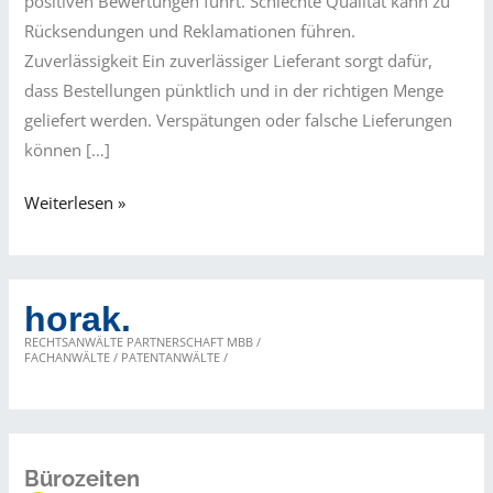
positiven Bewertungen führt. Schlechte Qualität kann zu
Rücksendungen und Reklamationen führen.
Zuverlässigkeit Ein zuverlässiger Lieferant sorgt dafür,
dass Bestellungen pünktlich und in der richtigen Menge
geliefert werden. Verspätungen oder falsche Lieferungen
können […]
Auswahl
Weiterlesen »
vertrauenswürdiger
Lieferanten
horak.
RECHTSANWÄLTE PARTNERSCHAFT MBB /
FACHANWÄLTE / PATENTANWÄLTE /
Bürozeiten