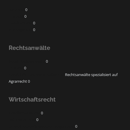
Baurecht
0
Erbrecht
0
Familienrecht
0
Vertragsrecht
0
Rechtsanwälte
horak Rechtsanwälte
0
IP-Recht
0
Kanzlei für Landwirtschaftsrecht
Rechtsanwälte spezialisiert auf
Agrarrecht 0
Wirtschaftsrecht
Gesellschaftsrecht
0
Influencerrecht
0
Umweltrecht/Klimarecht/Energierecht
0