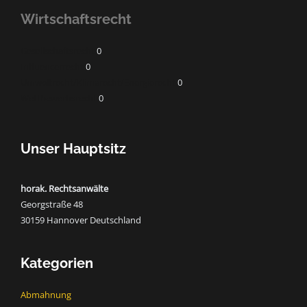
Wirtschaftsrecht
Gesellschaftsrecht
0
Influencerrecht
0
Umweltrecht/Klimarecht/Energierecht
0
Wettbewerbsrecht
0
Unser Hauptsitz
horak. Rechtsanwälte
Georgstraße 48
30159 Hannover Deutschland
Kategorien
Abmahnung