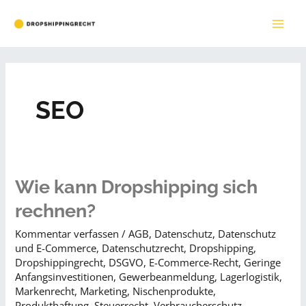
Zum
Inhalt
MAI
springen
ME
SEO
Wie kann Dropshipping sich
rechnen?
Kommentar verfassen
/
AGB
,
Datenschutz
,
Datenschutz
und E-Commerce
,
Datenschutzrecht
,
Dropshipping
,
Dropshippingrecht
,
DSGVO
,
E-Commerce-Recht
,
Geringe
Anfangsinvestitionen
,
Gewerbeanmeldung
,
Lagerlogistik
,
Markenrecht
,
Marketing
,
Nischenprodukte
,
Produkthaftung
,
Steuerrecht
,
Verbraucherschutz
,