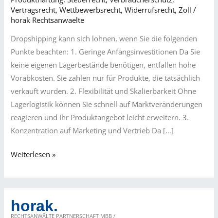
Vertragsrecht
,
Wettbewerbsrecht
,
Widerrufsrecht
,
Zoll
/
horak Rechtsanwaelte
Dropshipping kann sich lohnen, wenn Sie die folgenden
Punkte beachten: 1. Geringe Anfangsinvestitionen Da Sie
keine eigenen Lagerbestände benötigen, entfallen hohe
Vorabkosten. Sie zahlen nur für Produkte, die tatsächlich
verkauft wurden. 2. Flexibilität und Skalierbarkeit Ohne
Lagerlogistik können Sie schnell auf Marktveränderungen
reagieren und Ihr Produktangebot leicht erweitern. 3.
Konzentration auf Marketing und Vertrieb Da […]
Wie
Weiterlesen »
kann
Dropshipping
sich
horak.
rechnen?
RECHTSANWÄLTE PARTNERSCHAFT MBB /