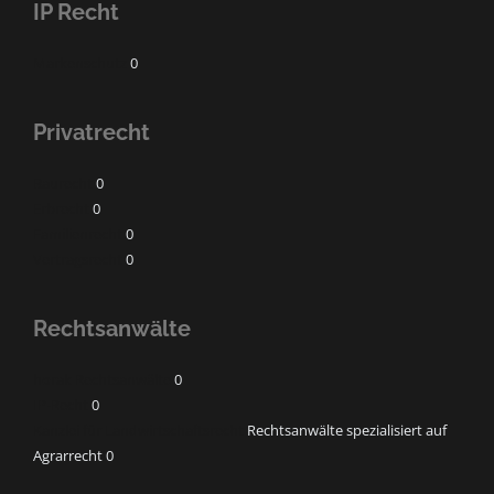
IP Recht
Markenschutz
0
Privatrecht
Baurecht
0
Erbrecht
0
Familienrecht
0
Vertragsrecht
0
Rechtsanwälte
horak Rechtsanwälte
0
IP-Recht
0
Kanzlei für Landwirtschaftsrecht
Rechtsanwälte spezialisiert auf
Agrarrecht 0