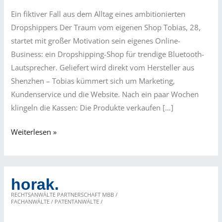
Ein fiktiver Fall aus dem Alltag eines ambitionierten
Dropshippers Der Traum vom eigenen Shop Tobias, 28,
startet mit großer Motivation sein eigenes Online-
Business: ein Dropshipping-Shop für trendige Bluetooth-
Lautsprecher. Geliefert wird direkt vom Hersteller aus
Shenzhen – Tobias kümmert sich um Marketing,
Kundenservice und die Website. Nach ein paar Wochen
klingeln die Kassen: Die Produkte verkaufen […]
„Retoure
Weiterlesen »
ins
Nirgendwo?“
–
horak.
Wenn
RECHTSANWÄLTE PARTNERSCHAFT MBB /
Rückgaben
FACHANWÄLTE / PATENTANWÄLTE /
zum