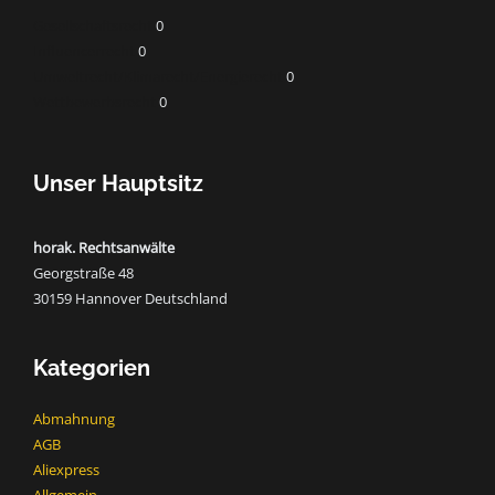
Gesellschaftsrecht
0
Influencerrecht
0
Umweltrecht/Klimarecht/Energierecht
0
Wettbewerbsrecht
0
Unser Hauptsitz
horak. Rechtsanwälte
Georgstraße 48
30159 Hannover Deutschland
Kategorien
Abmahnung
AGB
Aliexpress