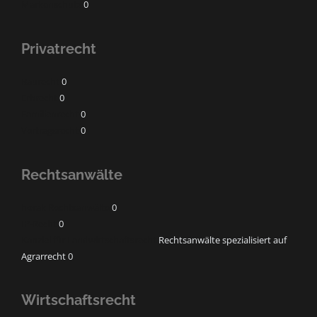
Markenschutz
0
Privatrecht
Baurecht
0
Erbrecht
0
Familienrecht
0
Vertragsrecht
0
Rechtsanwälte
horak Rechtsanwälte
0
IP-Recht
0
Kanzlei für Landwirtschaftsrecht
Rechtsanwälte spezialisiert auf
Agrarrecht 0
Wirtschaftsrecht