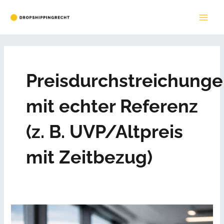
Zum
Inhalt
MAI
springen
ME
Preisdurchstreichung
mit echter Referenz
(z. B. UVP/Altpreis
mit Zeitbezug)