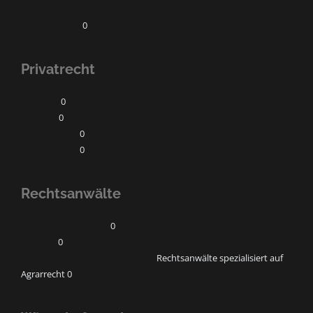
Markenschutz
0
Privatrecht
Baurecht
0
Erbrecht
0
Familienrecht
0
Vertragsrecht
0
Rechtsanwälte
horak Rechtsanwälte
0
IP-Recht
0
Kanzlei für Landwirtschaftsrecht
Rechtsanwälte spezialisiert auf
Agrarrecht 0