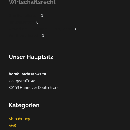
Wirtschaftsrecht
Gesellschaftsrecht
0
Influencerrecht
0
Umweltrecht/Klimarecht/Energierecht
0
Wettbewerbsrecht
0
Unser Hauptsitz
horak. Rechtsanwälte
Georgstraße 48
30159 Hannover Deutschland
Kategorien
Abmahnung
AGB