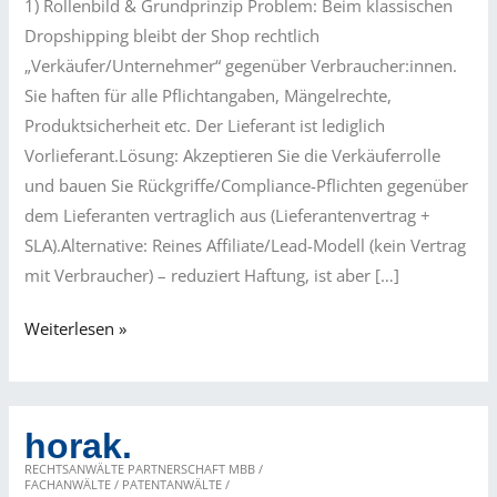
1) Rollenbild & Grundprinzip Problem: Beim klassischen
Dropshipping bleibt der Shop rechtlich
„Verkäufer/Unternehmer“ gegenüber Verbraucher:innen.
Sie haften für alle Pflichtangaben, Mängelrechte,
Produktsicherheit etc. Der Lieferant ist lediglich
Vorlieferant.Lösung: Akzeptieren Sie die Verkäuferrolle
und bauen Sie Rückgriffe/Compliance-Pflichten gegenüber
dem Lieferanten vertraglich aus (Lieferantenvertrag +
SLA).Alternative: Reines Affiliate/Lead-Modell (kein Vertrag
mit Verbraucher) – reduziert Haftung, ist aber […]
Fallstricke
Weiterlesen »
beim
Dropshipping
(D2C
horak.
und
RECHTSANWÄLTE PARTNERSCHAFT MBB /
Marktplatz)
FACHANWÄLTE / PATENTANWÄLTE /