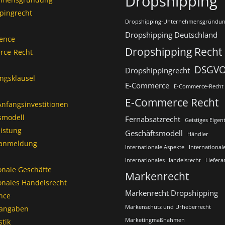
Dropshipping
pingrecht
Dropshipping-Unternehmensgründu
Dropshipping Deutschland
gence
Dropshipping Recht
rce-Recht
DSGV
Dropshippingrecht
ungsklausel
E-Commerce
E-Commerce-Recht
E-Commerce Recht
Anfangsinvestitionen
smodell
Fernabsatzrecht
Geistiges Eige
istung
Geschäftsmodell
Händler
anmeldung
Internationale Aspekte
International
Internationales Handelsrecht
Liefera
onale Geschäfte
Markenrecht
onales Handelsrecht
Markenrecht Dropshipping
nce
Markenschutz und Urheberrecht
kangaben
Marketingmaßnahmen
stik