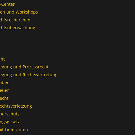
-Center
en und Workshops
chtsrecherchen
chtsüberwachung
cht
legung und Prozessrecht​
legung und Rechtsvertretung
gaben
euer
echt
echtsverletzung
herschutz
ngsgesetz
it Lieferanten