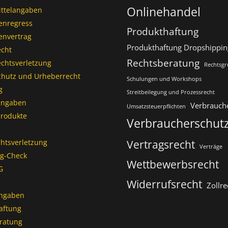
Onlinehandel
ttelangaben
enregress
Produkthaftung
envertrag
Produkthaftung Dropshippin
cht
Rechtsberatung
chtsverletzung
Rechtsgr
hutz und Urheberrecht
Schulungen und Workshops
g
Streitbeilegung und Prozessrecht​
angaben
Verbrauch
Umsatzsteuerpflichten
rodukte
Verbraucherschut
Vertragsrecht
chtsverletzung
Verträge
ng-Check
Wettbewerbsrecht
G
Widerrufsrecht
Zollre
ngaben
aftung
ratung