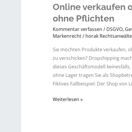
Online verkaufen o
ohne Pflichten
Kommentar verfassen
/
DSGVO
,
Ge
Markenrecht
/
horak Rechtsanwälte
Sie möchten Produkte verkaufen, oh
zu verschicken? Dropshipping mach
dieses Geschäftsmodell keinesfalls
ohne Lager tragen Sie als Shopbetre
Fiktives Fallbeispiel: Der Shop von L
Online
Weiterlesen »
verkaufen
ohne
Lager