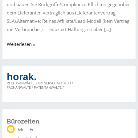
und bauen Sie Rückgriffe/Compliance-Pflichten gegenüber
dem Lieferanten vertraglich aus (Lieferantenvertrag +
SLA).Alternative: Reines Affiliate/Lead-Modell (kein Vertrag
mit Verbraucher) – reduziert Haftung, ist aber […]
Fallstricke
Weiterlesen »
beim
Dropshipping
(D2C
horak.
und
RECHTSANWÄLTE PARTNERSCHAFT MBB /
Marktplatz)
FACHANWÄLTE / PATENTANWÄLTE /
Bürozeiten
Mo – Fr