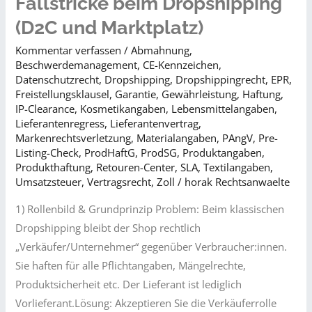
Fallstricke beim Dropshipping
(D2C und Marktplatz)
Kommentar verfassen
/
Abmahnung
,
Beschwerdemanagement
,
CE-Kennzeichen
,
Datenschutzrecht
,
Dropshipping
,
Dropshippingrecht
,
EPR
,
Freistellungsklausel
,
Garantie
,
Gewährleistung
,
Haftung
,
IP-Clearance
,
Kosmetikangaben
,
Lebensmittelangaben
,
Lieferantenregress
,
Lieferantenvertrag
,
Markenrechtsverletzung
,
Materialangaben
,
PAngV
,
Pre-
Listing-Check
,
ProdHaftG
,
ProdSG
,
Produktangaben
,
Produkthaftung
,
Retouren-Center
,
SLA
,
Textilangaben
,
Umsatzsteuer
,
Vertragsrecht
,
Zoll
/
horak Rechtsanwaelte
1) Rollenbild & Grundprinzip Problem: Beim klassischen
Dropshipping bleibt der Shop rechtlich
„Verkäufer/Unternehmer“ gegenüber Verbraucher:innen.
Sie haften für alle Pflichtangaben, Mängelrechte,
Produktsicherheit etc. Der Lieferant ist lediglich
Vorlieferant.Lösung: Akzeptieren Sie die Verkäuferrolle