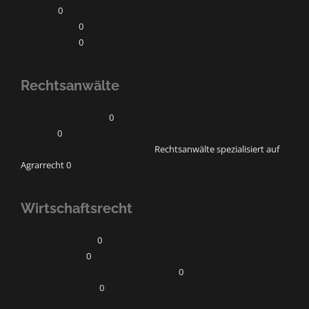
Erbrecht
0
Familienrecht
0
Vertragsrecht
0
Rechtsanwälte
horak Rechtsanwälte
0
IP-Recht
0
Kanzlei für Landwirtschaftsrecht
Rechtsanwälte spezialisiert auf
Agrarrecht 0
Wirtschaftsrecht
Gesellschaftsrecht
0
Influencerrecht
0
Umweltrecht/Klimarecht/Energierecht
0
Wettbewerbsrecht
0