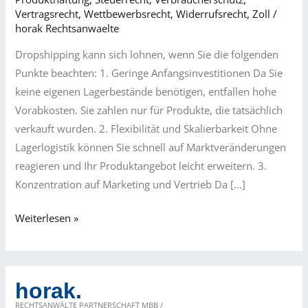
Vertragsrecht
,
Wettbewerbsrecht
,
Widerrufsrecht
,
Zoll
/
horak Rechtsanwaelte
Dropshipping kann sich lohnen, wenn Sie die folgenden
Punkte beachten: 1. Geringe Anfangsinvestitionen Da Sie
keine eigenen Lagerbestände benötigen, entfallen hohe
Vorabkosten. Sie zahlen nur für Produkte, die tatsächlich
verkauft wurden. 2. Flexibilität und Skalierbarkeit Ohne
Lagerlogistik können Sie schnell auf Marktveränderungen
reagieren und Ihr Produktangebot leicht erweitern. 3.
Konzentration auf Marketing und Vertrieb Da […]
Wie
Weiterlesen »
kann
Dropshipping
sich
horak.
rechnen?
RECHTSANWÄLTE PARTNERSCHAFT MBB /