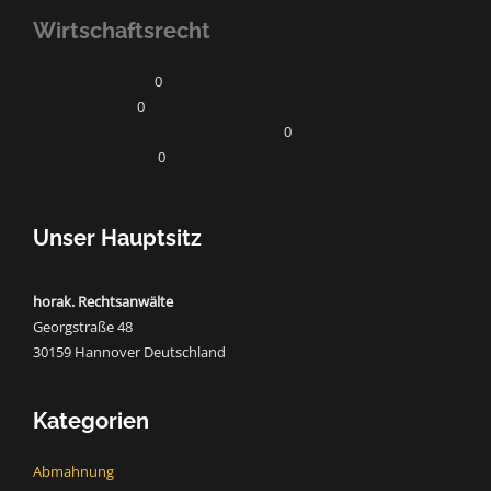
Wirtschaftsrecht
Gesellschaftsrecht
0
Influencerrecht
0
Umweltrecht/Klimarecht/Energierecht
0
Wettbewerbsrecht
0
Unser Hauptsitz
horak. Rechtsanwälte
Georgstraße 48
30159 Hannover Deutschland
Kategorien
Abmahnung