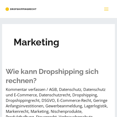
Zum
Inhalt
MAI
springen
ME
Marketing
Wie kann Dropshipping sich
rechnen?
Kommentar verfassen
/
AGB
,
Datenschutz
,
Datenschutz
und E-Commerce
,
Datenschutzrecht
,
Dropshipping
,
Dropshippingrecht
,
DSGVO
,
E-Commerce-Recht
,
Geringe
Anfangsinvestitionen
,
Gewerbeanmeldung
,
Lagerlogistik
,
Markenrecht
,
Marketing
,
Nischenprodukte
,
Produkthaftung
,
Steuerrecht
,
Verbraucherschutz
,