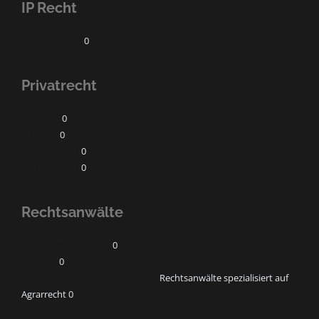
IP Recht
Markenschutz
0
Privatrecht
Baurecht
0
Erbrecht
0
Familienrecht
0
Vertragsrecht
0
Rechtsanwälte
horak Rechtsanwälte
0
IP-Recht
0
Kanzlei für Landwirtschaftsrecht
Rechtsanwälte spezialisiert auf
Agrarrecht 0