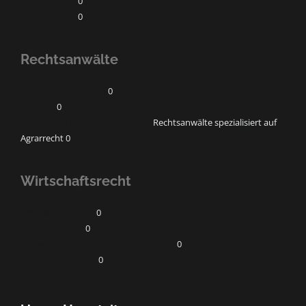
Familienrecht
0
Vertragsrecht
0
Rechtsanwälte
horak Rechtsanwälte
0
IP-Recht
0
Kanzlei für Landwirtschaftsrecht
Rechtsanwälte spezialisiert auf
Agrarrecht 0
Wirtschaftsrecht
Gesellschaftsrecht
0
Influencerrecht
0
Umweltrecht/Klimarecht/Energierecht
0
Wettbewerbsrecht
0