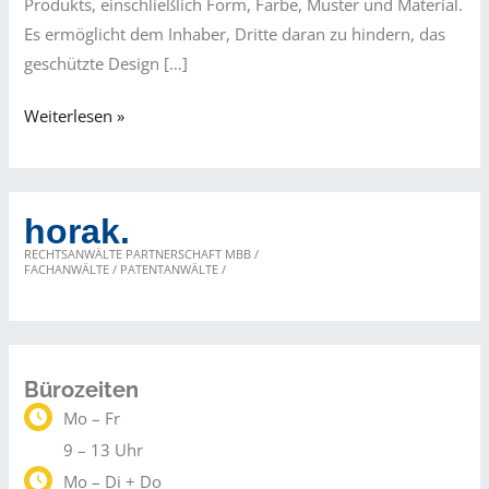
Produkts, einschließlich Form, Farbe, Muster und Material.
Es ermöglicht dem Inhaber, Dritte daran zu hindern, das
geschützte Design […]
Designrechtsverletzungen
Weiterlesen »
im
Dropshipping
horak.
RECHTSANWÄLTE PARTNERSCHAFT MBB /
FACHANWÄLTE / PATENTANWÄLTE /
Bürozeiten
Mo – Fr
9 – 13 Uhr
Mo – Di + Do